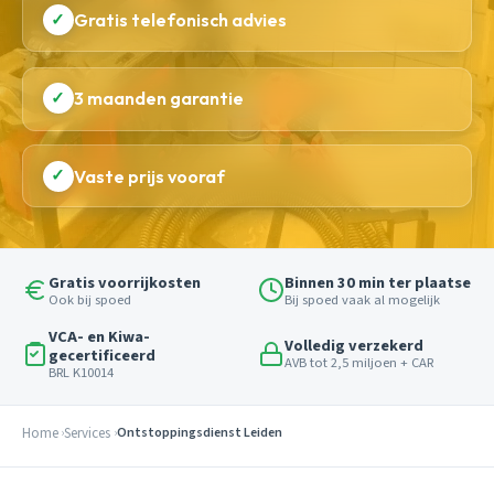
✓
Gratis telefonisch advies
✓
3 maanden garantie
✓
Vaste prijs vooraf
Gratis voorrijkosten
Binnen 30 min ter plaatse
Ook bij spoed
Bij spoed vaak al mogelijk
VCA- en Kiwa-
Volledig verzekerd
gecertificeerd
AVB tot 2,5 miljoen + CAR
BRL K10014
Home
Services
Ontstoppingsdienst Leiden